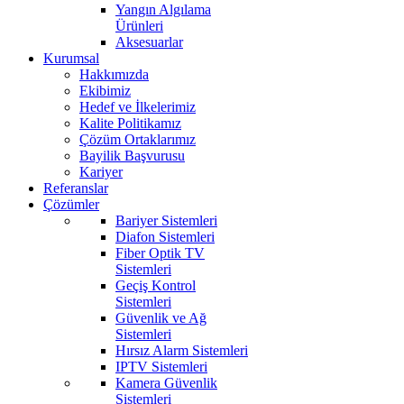
Yangın Algılama
Ürünleri
Aksesuarlar
Kurumsal
Hakkımızda
Ekibimiz
Hedef ve İlkelerimiz
Kalite Politikamız
Çözüm Ortaklarımız
Bayilik Başvurusu
Kariyer
Referanslar
Çözümler
Bariyer Sistemleri
Diafon Sistemleri
Fiber Optik TV
Sistemleri
Geçiş Kontrol
Sistemleri
Güvenlik ve Ağ
Sistemleri
Hırsız Alarm Sistemleri
IPTV Sistemleri
Kamera Güvenlik
Sistemleri