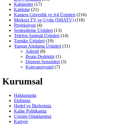
Kabinetler
(17)
Kablolar
(21)
Kamera Güvenlik ve Ağ Ürünleri
(216)
Merkezi TV ve Uydu (SMATV)
(118)
Projeksiyon
(4)
Seslendirme Ürünleri
(13)
Telefon Santrali Ürünleri
(14)
Turnike Ürünleri
(19)
Yangın Algılama Ürünleri
(31)
Adresli
(8)
Beam Dedektör
(1)
Deprem Sensörleri
(3)
Konvansiyonel
(7)
Kurumsal
Hakkımızda
Ekibimiz
Hedef ve İlkelerimiz
Kalite Politikamız
Çözüm Ortaklarımız
Kariyer