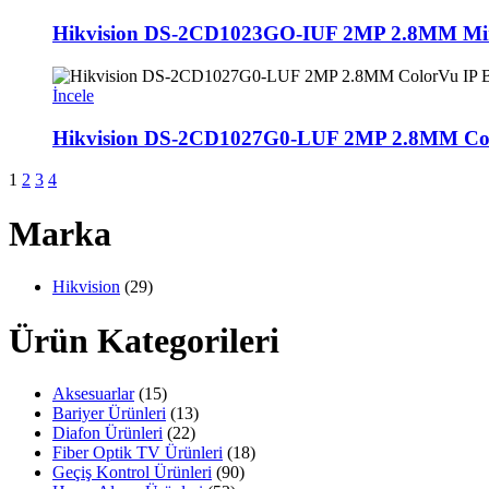
Hikvision DS-2CD1023GO-IUF 2MP 2.8MM Min
İncele
Hikvision DS-2CD1027G0-LUF 2MP 2.8MM Colo
1
2
3
4
Marka
Hikvision
(29)
Ürün Kategorileri
Aksesuarlar
(15)
Bariyer Ürünleri
(13)
Diafon Ürünleri
(22)
Fiber Optik TV Ürünleri
(18)
Geçiş Kontrol Ürünleri
(90)