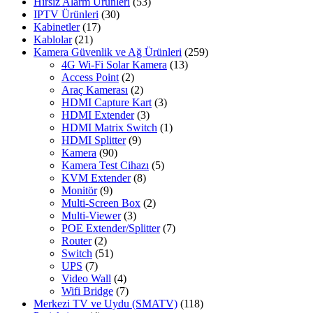
Hırsız Alarm Ürünleri
(53)
IPTV Ürünleri
(30)
Kabinetler
(17)
Kablolar
(21)
Kamera Güvenlik ve Ağ Ürünleri
(259)
4G Wi-Fi Solar Kamera
(13)
Access Point
(2)
Araç Kamerası
(2)
HDMI Capture Kart
(3)
HDMI Extender
(3)
HDMI Matrix Switch
(1)
HDMI Splitter
(9)
Kamera
(90)
Kamera Test Cihazı
(5)
KVM Extender
(8)
Monitör
(9)
Multi-Screen Box
(2)
Multi-Viewer
(3)
POE Extender/Splitter
(7)
Router
(2)
Switch
(51)
UPS
(7)
Video Wall
(4)
Wifi Bridge
(7)
Merkezi TV ve Uydu (SMATV)
(118)