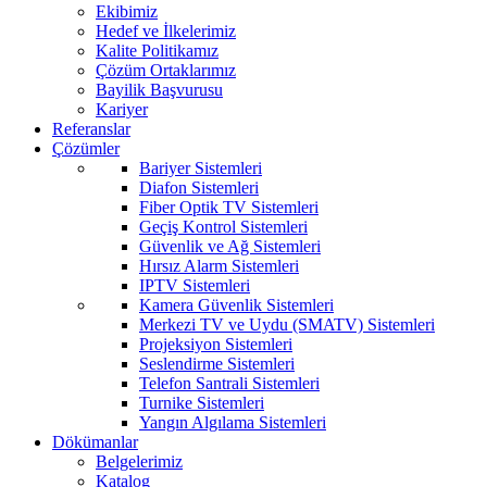
Ekibimiz
Hedef ve İlkelerimiz
Kalite Politikamız
Çözüm Ortaklarımız
Bayilik Başvurusu
Kariyer
Referanslar
Çözümler
Bariyer Sistemleri
Diafon Sistemleri
Fiber Optik TV Sistemleri
Geçiş Kontrol Sistemleri
Güvenlik ve Ağ Sistemleri
Hırsız Alarm Sistemleri
IPTV Sistemleri
Kamera Güvenlik Sistemleri
Merkezi TV ve Uydu (SMATV) Sistemleri
Projeksiyon Sistemleri
Seslendirme Sistemleri
Telefon Santrali Sistemleri
Turnike Sistemleri
Yangın Algılama Sistemleri
Dökümanlar
Belgelerimiz
Katalog